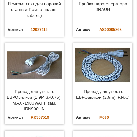
Ремкомплект для паровой
Пробка парогенератора
станции(Помна, шланг,
BRAUN
кабель)
Артикул
12027116
Артикул
AS00005868
Провод для утюга с
!Провод для утюга с
ЕВРОвилкой (1.9M 3х0,75),
ЕВРОвилкой (2.5m) 'P.R.C'
MAX -1900WATT, зам.
IRN900UN
Артикул
RK307519
Артикул
M086