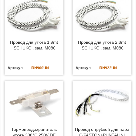
Провод для утюга 1.9mt
Провод для утюга 2.8mt
'SCHUKO', зам. M086
'SCHUKO', зам. M086
Артикул
IRN900UN
Артикул
IRN922UN
Термопредохранитель
Провод с трубкой для пара
утюга 308°C 250V DE
C/FASTON+PUNTALINI