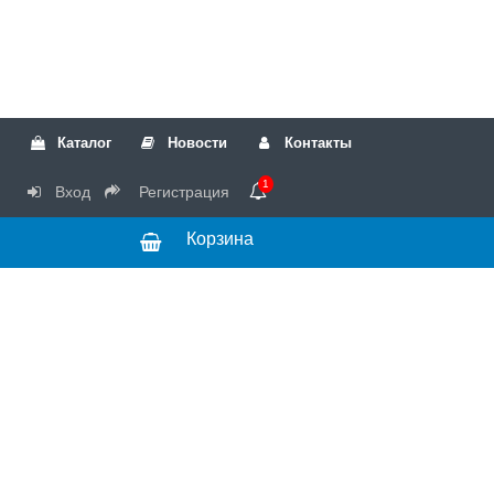
Каталог
Новости
Контакты
1
Вход
Регистрация
Корзина
РТК
Режим
+7(499)317-04-54
работы Пн-Чт с
+7(499)723-18-19
запчасти
10:00 до 17:00,
Пт с 10:00 до
15:00
© 2018 Запчасти
для стиральных
машин и другой
бытовой техники