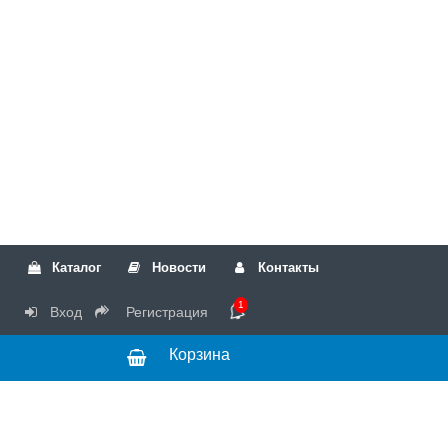
Каталог
Новости
Контакты
1
Вход
Регистрация
Корзина
РТК
Режим
+7(499)317-04-54
работы Пн-Чт с
+7(499)723-18-19