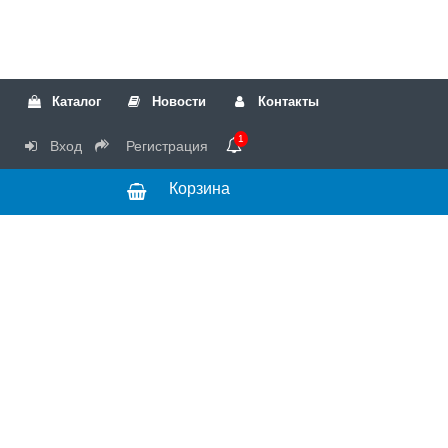
Каталог
Новости
Контакты
1
Вход
Регистрация
Корзина
РТК
Режим
+7(499)317-04-54
работы Пн-Чт с
+7(499)723-18-19
запчасти
10:00 до 17:00,
Пт с 10:00 до
15:00
© 2018 Запчасти
для стиральных
машин и другой
бытовой техники
для сервисных
центров.