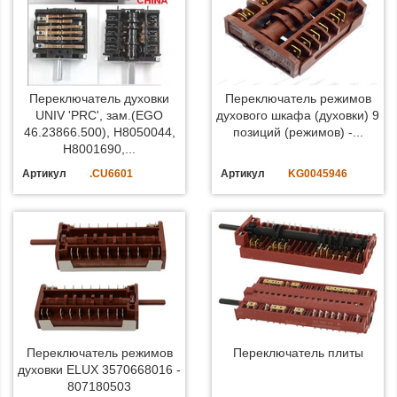
Переключатель духовки
Переключатель режимов
UNIV 'PRC', зам.(EGO
духового шкафа (духовки) 9
46.23866.500), H8050044,
позиций (режимов) -...
H8001690,...
Артикул
.CU6601
Артикул
KG0045946
Переключатель режимов
Переключатель плиты
духовки ELUX 3570668016 -
807180503