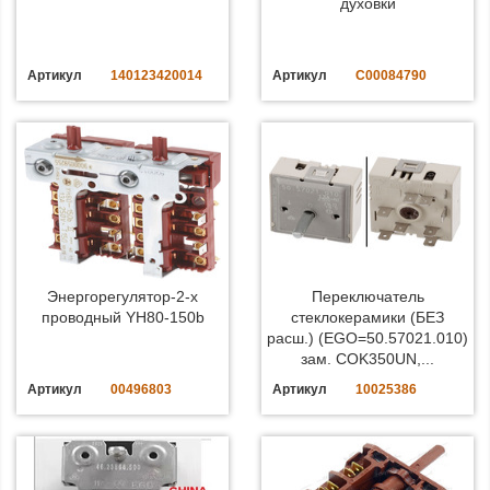
духовки
Артикул
140123420014
Артикул
C00084790
Энергорегулятор-2-х
Переключатель
проводный YH80-150b
стеклокерамики (БЕЗ
расш.) (EGO=50.57021.010)
зам. COK350UN,...
Артикул
00496803
Артикул
10025386