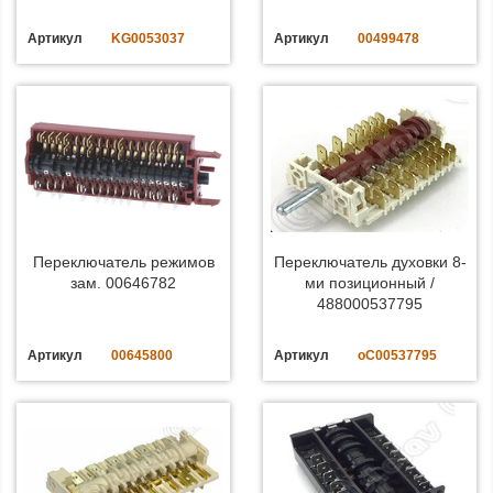
Артикул
KG0053037
Артикул
00499478
Переключатель режимов
Переключатель духовки 8-
зам. 00646782
ми позиционный /
488000537795
Артикул
00645800
Артикул
oC00537795