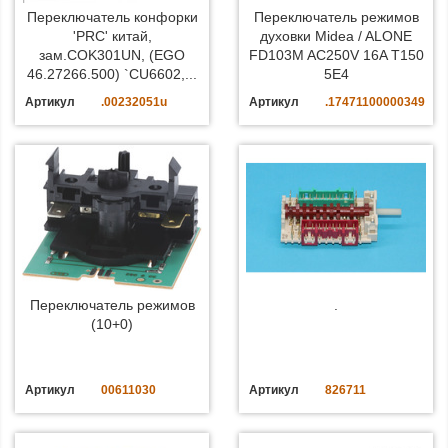
Переключатель конфорки
Переключатель режимов
'PRC' китай,
духовки Midea / ALONE
зам.COK301UN, (EGO
FD103M AC250V 16A T150
46.27266.500) `CU6602,...
5E4
Артикул
.00232051u
Артикул
.17471100000349
Переключатель режимов
.
(10+0)
Артикул
00611030
Артикул
826711