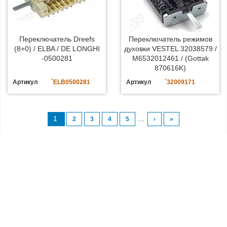
Переключатель Dreefs
Переключатель режимов
(8+0) / ELBA / DE LONGHI
духовки VESTEL 32038579 /
-0500281
M6532012461 / (Gottak
870616K)
Артикул
`ELB0500281
Артикул
`32009171
1
…
2
3
4
5
›
»