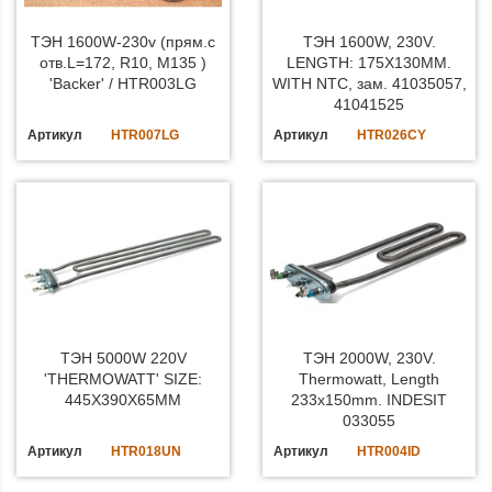
ТЭН 1600W-230v (прям.с
ТЭН 1600W, 230V.
отв.L=172, R10, M135 )
LENGTH: 175X130MM.
'Backer' / HTR003LG
WITH NTC, зам. 41035057,
41041525
Артикул
HTR007LG
Артикул
HTR026CY
ТЭН 5000W 220V
ТЭН 2000W, 230V.
'THERMOWATT' SIZE:
Thermowatt, Length
445X390X65MM
233x150mm. INDESIT
033055
Артикул
HTR018UN
Артикул
HTR004ID