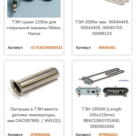
ТЭН сушки 1200w для
ТЭН 2000w зам. 00644449,
стиральной машины Midea,
00643459, 00640703,
Hansa
00488124
Артикул
o17438100000432
Артикул
00649361
!Заглушка в ТЭН-вместо
ТЭН 1950W (Length:
датчика температуры,
245x123mm)
зам.OAC087885, (`AV5102)
BEKO2863701600,
2882601600
Артикул
HTR900UN
Артикул
HTR004AC