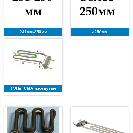
231мм-250мм
>250мм
ТЭНы СМА изогнутые