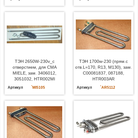
ТЭН 2650W-230v_с
ТЭН 1700w-230 (прям.с
отверстием, для СМА
отв.L=170, R13, M130), зам.
MIELE, зам. 3406012,
C00081837, 087188,
3051032, HTR002MI
HTR003AR
Артикул
`MI5105
Артикул
`AR5112