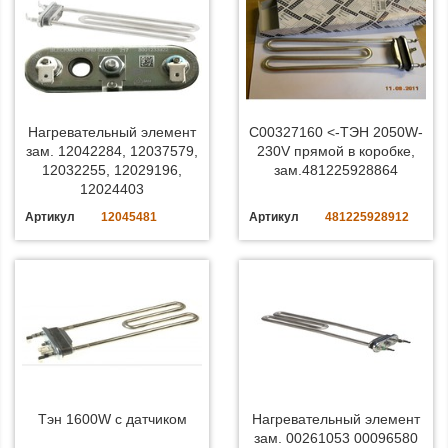
Нагревательный элемент
C00327160 <-ТЭН 2050W-
зам. 12042284, 12037579,
230V прямой в коробке,
12032255, 12029196,
зам.481225928864
12024403
Артикул
12045481
Артикул
481225928912
Тэн 1600W с датчиком
Нагревательный элемент
зам. 00261053 00096580