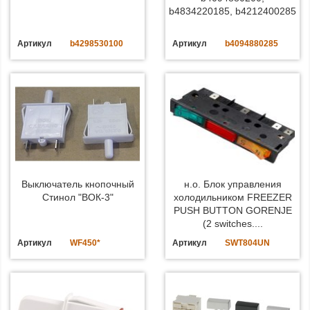
b4834220185, b4212400285
Артикул
b4298530100
Артикул
b4094880285
Выключатель кнопочный
н.о. Блок управления
Стинол "ВОК-3"
холодильником FREEZER
PUSH BUTTON GORENJE
(2 switches....
Артикул
WF450*
Артикул
SWT804UN