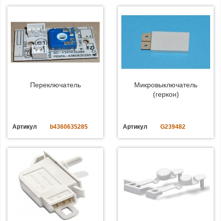
Переключатель
Микровыключатель
(геркон)
Артикул
b4360635285
Артикул
G239482