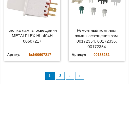
Кнопка лампы освещения
Ремонтный комплект
METALFLEX HL-404H
лампы освещения зам.
00607217
00172354, 00172336,
00172354
Артикул
bsh00607217
Артикул
00188281
1
2
›
»