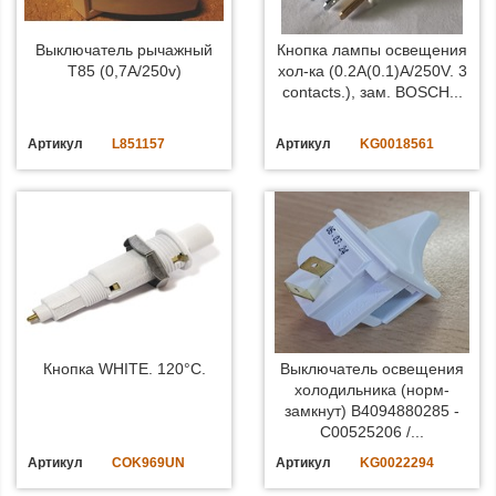
Выключатель рычажный
Кнопка лампы освещения
T85 (0,7A/250v)
хол-ка (0.2A(0.1)A/250V. 3
contacts.), зам. BOSCH...
Артикул
L851157
Артикул
KG0018561
Кнопка WHITE. 120°C.
Выключатель освещения
холодильника (норм-
замкнут) B4094880285 -
C00525206 /...
Артикул
COK969UN
Артикул
KG0022294