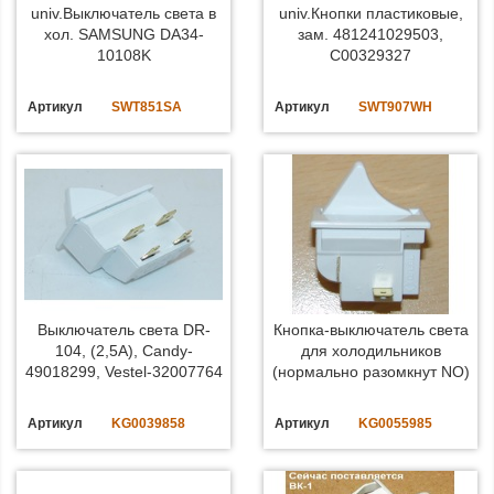
univ.Выключатель света в
univ.Кнопки пластиковые,
хол. SAMSUNG DA34-
зам. 481241029503,
10108K
C00329327
Артикул
SWT851SA
Артикул
SWT907WH
Выключатель света DR-
Кнопка-выключатель света
104, (2,5А), Candy-
для холодильников
49018299, Vestel-32007764
(нормально разомкнут NO)
Артикул
KG0039858
Артикул
KG0055985