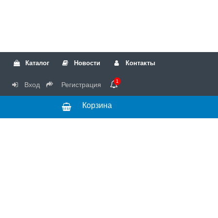
Каталог
Новости
Контакты
1
Вход
Регистрация
Корзина
РТК
Режим
+7(499)317-04-54
работы Пн-Чт с
+7(499)723-18-19
запчасти
10:00 до 17:00,
Пт с 10:00 до
15:00
© 2018 Запчасти
для стиральных
машин и другой
бытовой техники