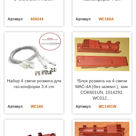
Артикул
609244
Артикул
WC160A
Набор 4 свечи розжига для
!Блок розжига на 4-свечи
газ.конфорки 3.4 cm
WAC-4A (без заземл.), зам.
COK601UN, 1014292,
WC012,...
Артикул
WC160
Артикул
MC1401W