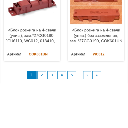
<Блок розжига на 4-свечи
<Блок розжига на 4-свечи
(унив.), зам.*27CG0190,
(унив.) без заземления,
`CU6110, WC012, 013410,...
зам.*27CG0190, COK601UN
Артикул
COK601UN
Артикул
WC012
1
…
2
3
4
5
›
»