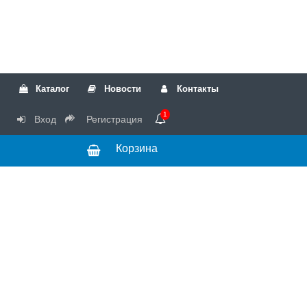
Каталог
Новости
Контакты
1
Вход
Регистрация
Корзина
РТК
Режим
+7(499)317-04-54
работы Пн-Чт с
+7(499)723-18-19
запчасти
10:00 до 17:00,
Пт с 10:00 до
15:00
© 2018 Запчасти
для стиральных
машин и другой
бытовой техники