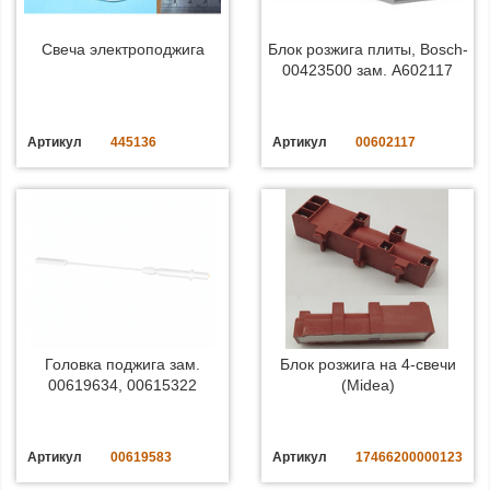
Свеча электроподжига
Блок розжига плиты, Bosch-
00423500 зам. A602117
Артикул
445136
Артикул
00602117
Головка поджига зам.
Блок розжига на 4-свечи
00619634, 00615322
(Midea)
Артикул
00619583
Артикул
17466200000123