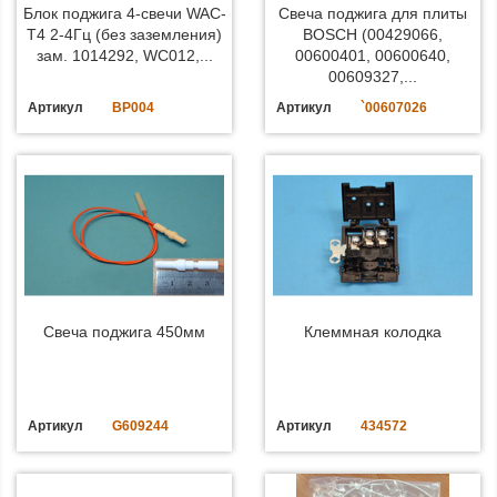
Блок поджига 4-свечи WAC-
Свеча поджига для плиты
Т4 2-4Гц (без заземления)
BOSCH (00429066,
зам. 1014292, WC012,...
00600401, 00600640,
00609327,...
Артикул
BP004
Артикул
`00607026
Свеча поджига 450мм
Клеммная колодка
Артикул
G609244
Артикул
434572