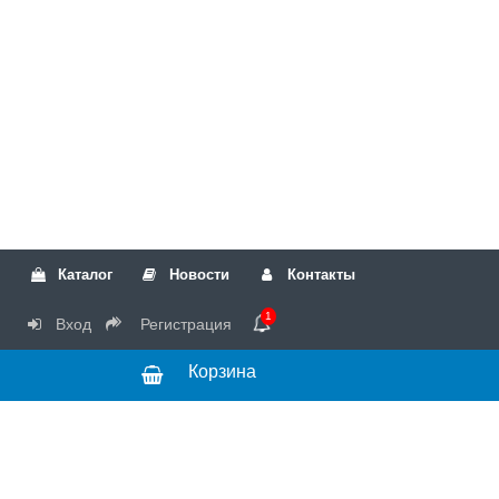
Каталог
Новости
Контакты
1
Вход
Регистрация
Корзина
РТК
Режим
+7(499)317-04-54
работы Пн-Чт с
+7(499)723-18-19
запчасти
10:00 до 17:00,
Пт с 10:00 до