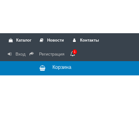
Каталог
Новости
Контакты
1
Вход
Регистрация
Корзина
РТК
Режим
+7(499)317-04-54
работы Пн-Чт с
+7(499)723-18-19
запчасти
10:00 до 17:00,
Пт с 10:00 до
15:00
© 2018 Запчасти
для стиральных
машин и другой
бытовой техники