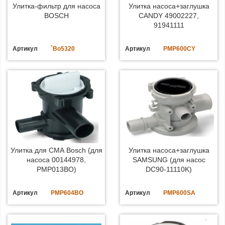
Улитка-фильтр для насоса
Улитка насоса+заглушка
BOSCH
CANDY 49002227,
91941111
Артикул
`Bo5320
Артикул
PMP600CY
Улитка для СМА Bosch (для
Улитка насоса+заглушка
насоса 00144978,
SAMSUNG (для насос
PMP013BO)
DC90-11110K)
Артикул
PMP604BO
Артикул
PMP600SA