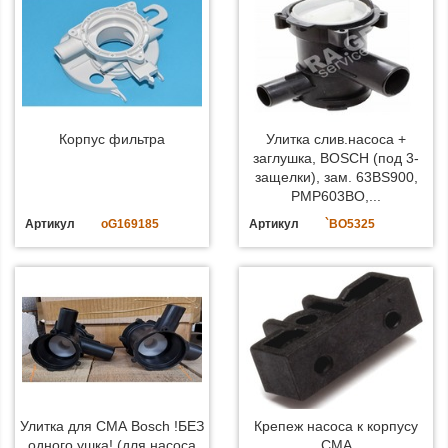
Корпус фильтра
Улитка слив.насоса +
заглушка, BOSCH (под 3-
защелки), зам. 63BS900,
PMP603BO,...
Артикул
oG169185
Артикул
`BO5325
Улитка для СМА Bosch !БЕЗ
Крепеж насоса к корпусу
одного ушка! (для насоса
СМА