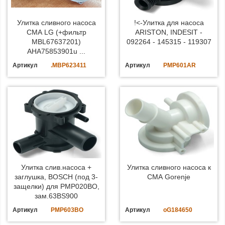
Улитка сливного насоса
!<-Улитка для насоса
СМА LG (+фильтр
ARISTON, INDESIT -
MBL67637201)
092264 - 145315 - 119307
AHA75853901u ...
Артикул
.MBP623411
Артикул
PMP601AR
Улитка слив.насоса +
Улитка сливного насоса к
заглушка, BOSCH (под 3-
СМА Gorenje
защелки) для PMP020BO,
зам.63BS900
Артикул
PMP603BO
Артикул
oG184650