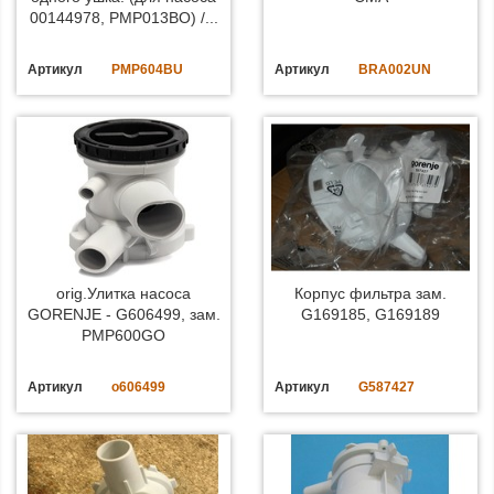
00144978, PMP013BO) /...
Артикул
PMP604BU
Артикул
BRA002UN
orig.Улитка насоса
Корпус фильтра зам.
GORENJE - G606499, зам.
G169185, G169189
PMP600GO
Артикул
o606499
Артикул
G587427