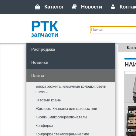
Каталог
Новости
Конта
РТК
запчасти
Ката
Распродажа
Новинки
НА
Плиты
Блоки розжига, клеммные колодки, свечи
пожига
Газовые краны
Жиклеры Клапаны для газовых плит
Кнопки, микропереключатели
Конфорки
Конфорки стеклокерамические