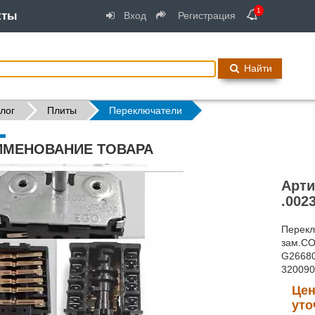
1
кты
Вход
Регистрация
Найти
лог
Плиты
Переключатели
ИМЕНОВАНИЕ ТОВАРА
Арти
.002
Перекл
зам.CO
G26680
32009
Цен
уто