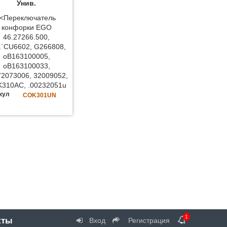
Унив.
!<Переключатель
конфорки EGO
46.27266.500,
.`CU6602, G266808,
oB163100005,
oB163100033,
72073006, 32009052,
310AC, .00232051u
кул
COK301UN
1
кты
Вход
Регистрация