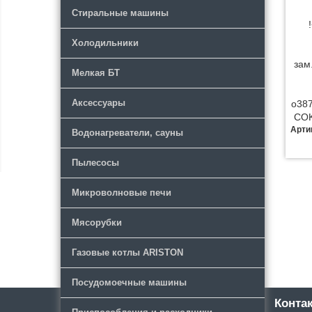
Стиральные машины
Холодильники
зам
Мелкая БТ
Аксессуары
o38
COK
Арти
Водонагреватели, сауны
Пылесосы
Микроволновые печи
Мясорубки
Газовые котлы ARISTON
Посудомоечные машины
Каталог
Новости
Конта