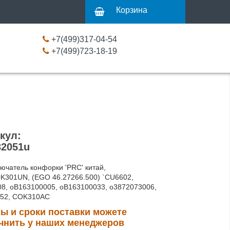
Корзина
+7(499)317-04-54
+7(499)723-18-19
кул:
32051u
ючатель конфорки 'PRC' китай,
K301UN, (EGO 46.27266.500) `CU6602,
8, oB163100005, oB163100033, o3872073006,
052, COK310AC
ы и сроки поставки можете
чнить у наших менеджеров