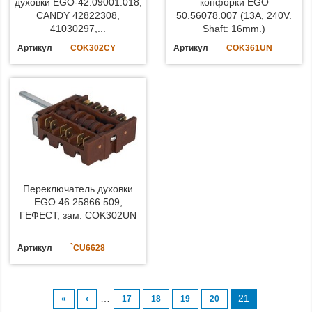
духовки EGO-42.09001.018,
конфорки EGO
CANDY 42822308,
50.56078.007 (13A, 240V.
41030297,...
Shaft: 16mm.)
Артикул
COK302CY
Артикул
COK361UN
Переключатель духовки
EGO 46.25866.509,
ГЕФЕСТ, зам. COK302UN
Артикул
`CU6628
…
21
«
‹
17
18
19
20