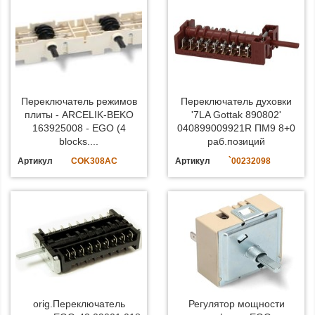
Переключатель режимов
Переключатель духовки
плиты - ARCELIK-BEKO
'7LA Gottak 890802'
163925008 - EGO (4
040899009921R ПМ9 8+0
blocks....
раб.позиций
Артикул
COK308AC
Артикул
`00232098
orig.Переключатель
Регулятор мощности