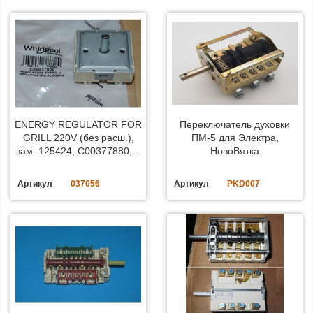
ENERGY REGULATOR FOR
Переключатель духовки
GRILL 220V (без расш.),
ПМ-5 для Электра,
зам. 125424, C00377880,...
НовоВятка
Артикул
037056
Артикул
PKD007