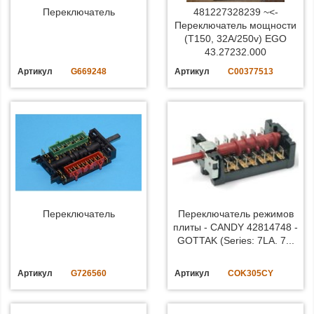
Переключатель
481227328239 ~<-
Переключатель мощности
(T150, 32A/250v) EGO
43.27232.000
Артикул
G669248
Артикул
C00377513
Переключатель
Переключатель режимов
плиты - CANDY 42814748 -
GOTTAK (Series: 7LA. 7...
Артикул
G726560
Артикул
COK305CY