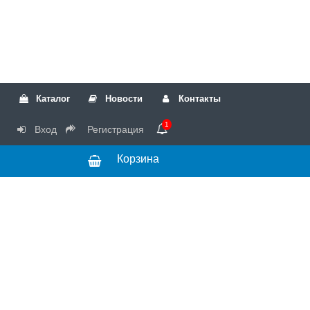
Каталог
Новости
Контакты
1
Вход
Регистрация
Корзина
РТК
Режим
+7(499)317-04-54
работы Пн-Чт с
+7(499)723-18-19
запчасти
10:00 до 17:00,
Пт с 10:00 до
15:00
© 2018 Запчасти
для стиральных
машин и другой