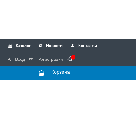
Каталог
Новости
Контакты
1
Вход
Регистрация
Корзина
РТК
Режим
+7(499)317-04-54
работы Пн-Чт с
+7(499)723-18-19
запчасти
10:00 до 17:00,
Пт с 10:00 до
15:00
© 2018 Запчасти
для стиральных
машин и другой