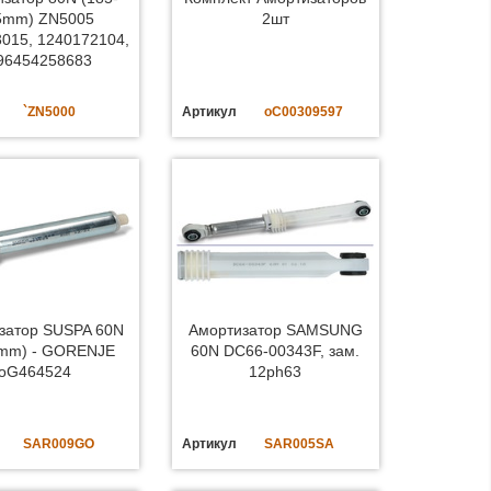
5mm) ZN5005
2шт
015, 1240172104,
96454258683
`ZN5000
Артикул
oC00309597
затор SUSPA 60N
Амортизатор SAMSUNG
mm) - GORENJE
60N DC66-00343F, зам.
oG464524
12ph63
SAR009GO
Артикул
SAR005SA