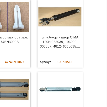
мортизатора зам.
univ.Амортизатор CIMA
774EN3002B
120N 055039, 196002,
303587, 481246368035,...
4774EN3002A
Артикул
SAR005ID