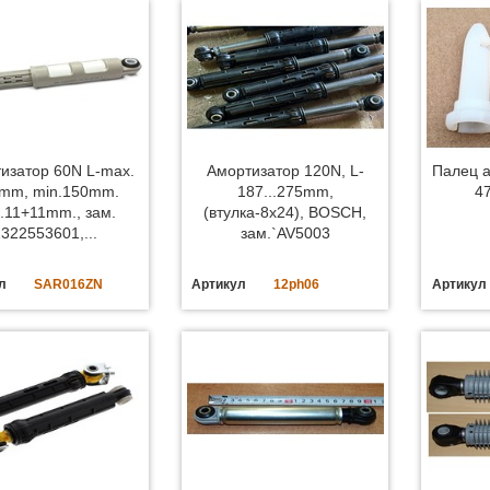
изатор 60N L-max.
Амортизатор 120N, L-
Палец а
mm, min.150mm.
187...275mm,
4
.11+11mm., зам.
(втулка-8x24), BOSCH,
1322553601,...
зам.`AV5003
л
SAR016ZN
Артикул
12ph06
Артикул