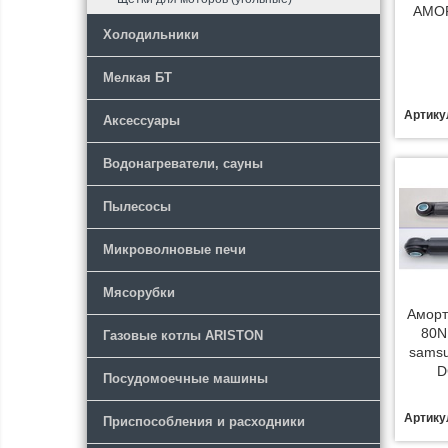
АМО
Холодильники
Мелкая БТ
Артику
Аксессуары
Водонагреватели, сауны
Пылесосы
Микроволновые печи
Мясорубки
Аморт
80N
Газовые котлы ARISTON
samsu
D
Посудомоечные машины
Артику
Приспособления и расходники