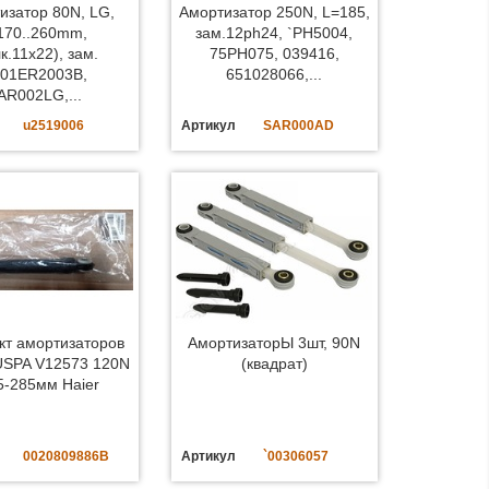
изатор 80N, LG,
Амортизатор 250N, L=185,
170..260mm,
зам.12ph24, `PH5004,
к.11x22), зам.
75PH075, 039416,
01ER2003B,
651028066,...
AR002LG,...
u2519006
Артикул
SAR000AD
кт амортизаторов
АмортизаторЫ 3шт, 90N
USPA V12573 120N
(квадрат)
5-285мм Haier
0020809886B
Артикул
`00306057