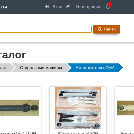
1
кты
Вход
Регистрация
Найти
талог
лог
Стиральные машины
Амортизаторы СМА
изатор (1шт) 100N,
!!АмортизаторЫ 90N
Аморти