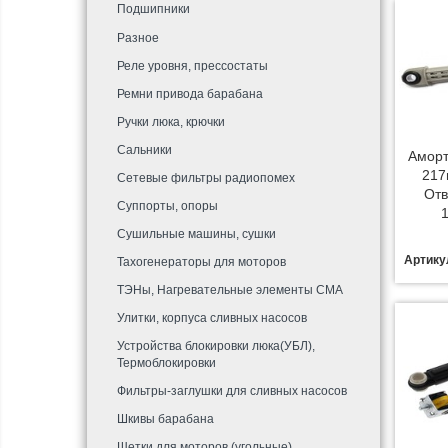
Подшипники
Разное
Реле уровня, прессостаты
Ремни привода барабана
Ручки люка, крючки
Сальники
Аморт
217
Сетевые фильтры радиопомех
Отв
Суппорты, опоры
Сушильные машины, сушки
Артику
Тахогенераторы для моторов
ТЭНы, Нагревательные элементы СМА
Улитки, корпуса сливных насосов
Устройства блокировки люка(УБЛ),
Термоблокировки
Фильтры-заглушки для сливных насосов
Шкивы барабана
Щетки для моторов (угольные)