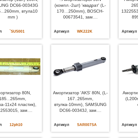
UNG DC66-00343G
(компл.-2шт) 'квадрат' (L-
26
5...260mm, втула10
170…250mm), BOSCH-
1322553
mm )
00673541, зам....
89
л
`SU5001
Артикул
WK222K
Артикул
ортизатор 80N,
Амортизатор 'AKS' 80N, (L-
Аморти
185...265mm,
167..265mm,
(L200
ка-11x24 пластик),
втулка-10mm), SAMSUNG
2553015, зам....
DC66-00343J, зам....
л
12ph10
Артикул
SAR007SA
Артикул