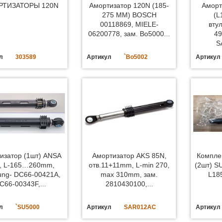
РТИЗАТОРЫ 120N
Амортизатор 120N (185-
Аморт
275 MM) BOSCH
(L
00118869, MIELE-
втул
06200778, зам. Bo5000...
49
S
л
303589
Артикул
`Bo5002
Артикул
изатор (1шт) ANSA
Амортизатор AKS 85N,
Компле
, L-165…260mm,
отв.11+11mm, L-min 270,
(2шт) S
ng- DC66-00421A,
max 310mm, зам.
L18
C66-00343F,...
2810430100,...
л
`SU5000
Артикул
SAR012AC
Артикул