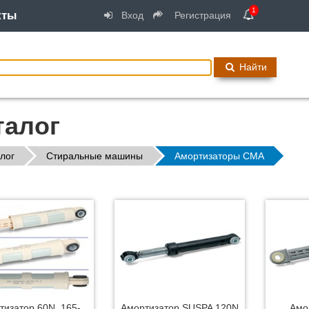
1
кты
Вход
Регистрация
Найти
талог
лог
Стиральные машины
Амортизаторы СМА
тизатор 60N, 165-
Амортизатор SUSPA 120N
Амо