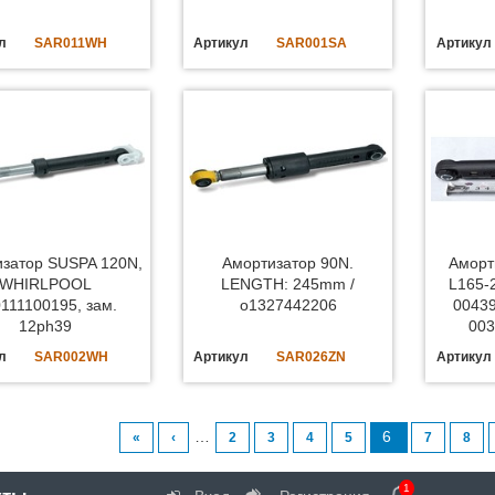
л
SAR011WH
Артикул
SAR001SA
Артикул
затор SUSPA 120N,
Амортизатор 90N.
Аморт
WHIRLPOOL
LENGTH: 245mm /
L165-
111100195, зам.
o1327442206
00439
12ph39
003
л
SAR002WH
Артикул
SAR026ZN
Артикул
…
6
«
‹
2
3
4
5
7
8
1