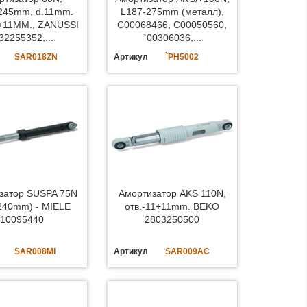
.245mm, d.11mm.
L187-275mm (металл),
1+11MM., ZANUSSI
C00068466, C00050560,
32255352,...
`00306036,...
SAR018ZN
Артикул
`PH5002
затор SUSPA 75N
Амортизатор AKS 110N,
240mm) - MIELE
отв.-11+11mm. BEKO
10095440
2803250500
SAR008MI
Артикул
SAR009AC