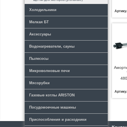
Холодильники
Артику
Мелкая БТ
Аксессуары
Водонагреватели, сауны
Пылесосы
Аморти
Микроволновые печи
480
Мясорубки
Артику
Газовые котлы ARISTON
Посудомоечные машины
Приспособления и расходники