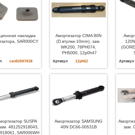
ционная накладка
Амортизатор CIMA 80N
Амор
изатора, SAR000CY
(D.втулки-10mm), зам.
120N
WK200, 78PH074,
(GORE
`PH5000, 12p0h47
л
can92697838
Артикул
12ph02
Артикул
Амортизатор SUSPA
Амортизатор SAMSUNG
Амортиз
зам. 481252918043,
40N DC66-00531B
зам. 
2918061, SAR006WH