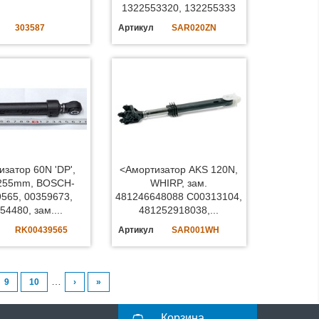
1322553320, 132255333
303587
Артикул
SAR020ZN
изатор 60N 'DP',
<Амортизатор AKS 120N,
255mm, BOSCH-
WHIRP, зам.
565, 00359673,
481246648088 C00313104,
54480, зам....
481252918038,...
RK00439565
Артикул
SAR001WH
…
9
10
›
»
Корзина