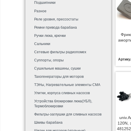
Подшипники
Разное
Реле уровня, прессостаты
Ремни привода барабана
Фрик
Ручки люка, крючки
аморт
Сальники
Сетевые фильтры радиопомех
Артику
Суппорты, опоры
Сушильные машины, сушки
Тахогенераторы для моторов
ТЭНы, Нагревательные элементы СМА
Улитки, корпуса сливных насосов
Устройства блокировки люка(УБЛ),
Термоблокировки
Фильтры-заглушки для сливных насосов
univ.
Шкивы барабана
120N, 
48125
Щетки для моторов (угольные)