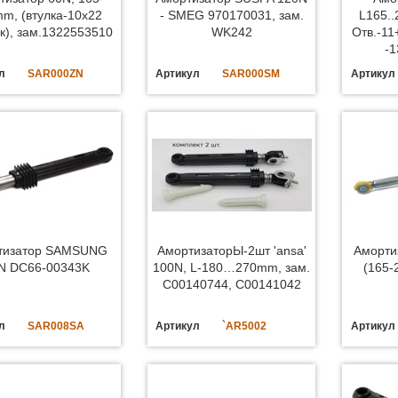
m, (втулка-10x22
- SMEG 970170031, зам.
L165.
к), зам.1322553510
WK242
Отв.-1
-1
л
SAR000ZN
Артикул
SAR000SM
Артикул
тизатор SAMSUNG
АмортизаторЫ-2шт 'ansa'
Аморти
N DC66-00343K
100N, L-180…270mm, зам.
(165-
C00140744, C00141042
л
SAR008SA
Артикул
`AR5002
Артикул