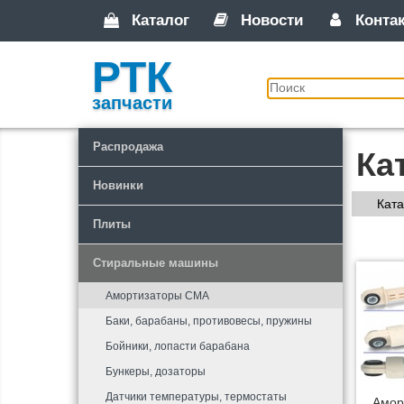
Каталог
Новости
Конта
РТК
запчасти
Распродажа
Ка
Новинки
Ката
Плиты
Стиральные машины
Амортизаторы СМА
Баки, барабаны, противовесы, пружины
Бойники, лопасти барабана
Бункеры, дозаторы
Датчики температуры, термостаты
Амор