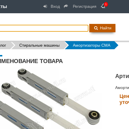
1
кты
Вход
Регистрация
Найти
лог
Стиральные машины
Амортизаторы СМА
ИМЕНОВАНИЕ ТОВАРА
Арти
Аморти
Цен
уто