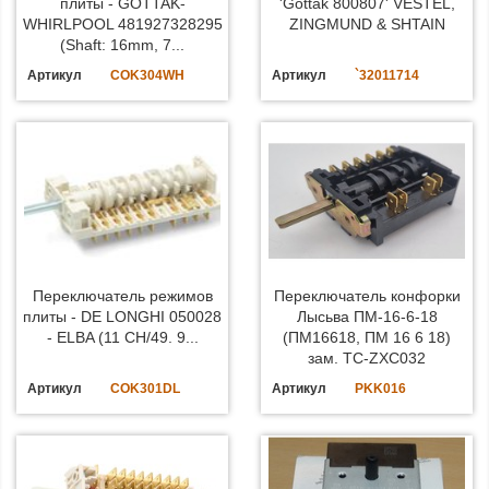
плиты - GOTTAK-
'Gottak 800807' VESTEL,
WHIRLPOOL 481927328295
ZINGMUND & SHTAIN
(Shaft: 16mm, 7...
Артикул
COK304WH
Артикул
`32011714
Переключатель режимов
Переключатель конфорки
плиты - DE LONGHI 050028
Лысьва ПМ-16-6-18
- ELBA (11 CH/49. 9...
(ПМ16618, ПМ 16 6 18)
зам. TC-ZXC032
Артикул
COK301DL
Артикул
PKK016