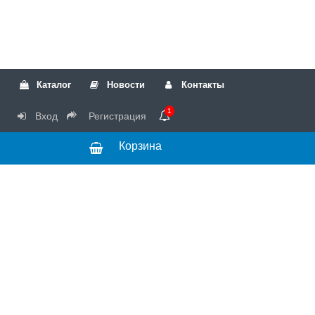
Каталог
Новости
Контакты
1
Вход
Регистрация
Корзина
РТК
Режим
+7(499)317-04-54
работы Пн-Чт с
+7(499)723-18-19
запчасти
10:00 до 17:00,
Пт с 10:00 до
15:00
© 2018 Запчасти
для стиральных
машин и другой
бытовой техники
для сервисных