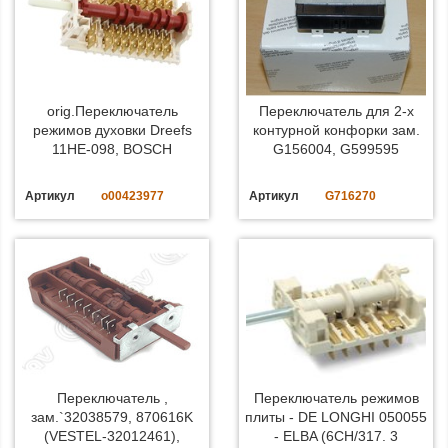
orig.Переключатель
Переключатель для 2-х
режимов духовки Dreefs
контурной конфорки зам.
11HE-098, BOSCH
G156004, G599595
Артикул
o00423977
Артикул
G716270
Переключатель ,
Переключатель режимов
зам.`32038579, 870616K
плиты - DE LONGHI 050055
(VESTEL-32012461),
- ELBA (6CH/317. 3