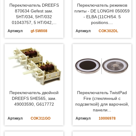
Переключатель DREEFS
Переключатель режимов
870634 Gefest зам.
плиты - DE LONGHI 050059
5HT/034, 5HT/032
- ELBA (11CH/54. 5
01043757, 5 HT/042,...
positions....
Артикул
gf-SW008
Артикул
COK302DL
Переключатель двойной
Переключатель TwistPad
DREEFS 5HE565, зам.
Fire (стеклянный с
49003590, G617772
подсветкой) для варочной,
панели...
Артикул
COK311GO
Артикул
10006978