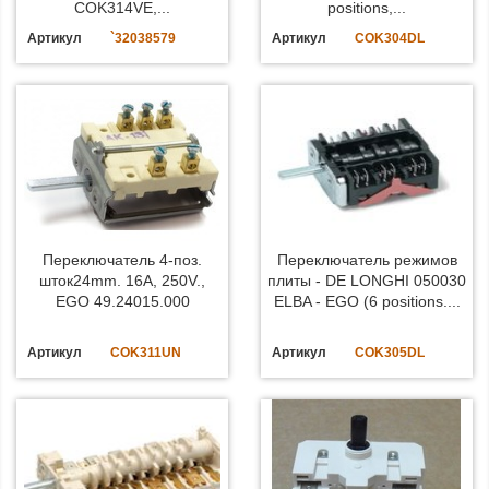
COK314VE,...
positions,...
Артикул
`32038579
Артикул
COK304DL
Переключатель 4-поз.
Переключатель режимов
шток24mm. 16A, 250V.,
плиты - DE LONGHI 050030
EGO 49.24015.000
ELBA - EGO (6 positions....
Артикул
COK311UN
Артикул
COK305DL