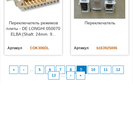
Переключатель режимов
Переключатель
плиты - DE LONGHI 050070
ELBA (Shaft: 24mm. 9...
Артикул
COK306DL
Артикул
b163925006
…
9
«
‹
5
6
7
8
10
11
12
…
13
›
»