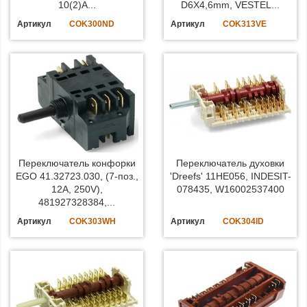
10(2)A...
D6X4,6mm, VESTEL...
Артикул
COK300ND
Артикул
COK313VE
Переключатель конфорки
Переключатель духовки
EGO 41.32723.030, (7-поз.,
'Dreefs' 11HE056, INDESIT-
12A, 250V),
078435, W16002537400
481927328384,...
Артикул
COK303WH
Артикул
COK304ID