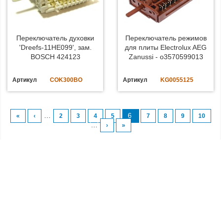
Переключатель духовки
Переключатель режимов
'Dreefs-11HE099', зам.
для плиты Electrolux AEG
BOSCH 424123
Zanussi - o3570599013
Артикул
COK300BO
Артикул
KG0055125
…
6
«
‹
2
3
4
5
7
8
9
10
…
›
»