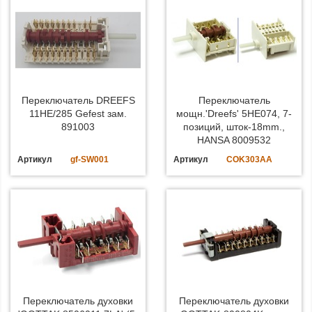
Переключатель DREEFS
Переключатель
11НЕ/285 Gefest зам.
мощн.'Dreefs' 5HE074, 7-
891003
позиций, шток-18mm.,
HANSA 8009532
Артикул
gf-SW001
Артикул
COK303AA
Переключатель духовки
Переключатель духовки