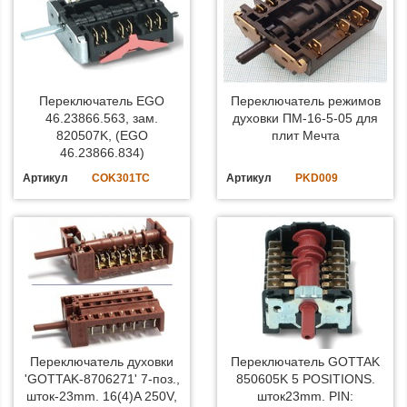
Переключатель EGO
Переключатель режимов
46.23866.563, зам.
духовки ПМ-16-5-05 для
820507K, (EGO
плит Мечта
46.23866.834)
Артикул
COK301TC
Артикул
PKD009
Переключатель духовки
Переключатель GOTTAK
'GOTTAK-8706271' 7-поз.,
850605K 5 POSITIONS.
шток-23mm. 16(4)A 250V,
шток23mm. PIN: