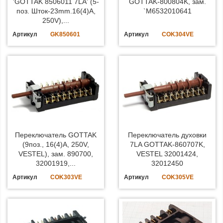
'GOTTAK 8506011 7LA' (5-
GOTTAK-800804K, зам.
поз. Шток-23mm.16(4)A,
`M6532010641
250V),...
Артикул
GK850601
Артикул
COK304VE
Переключатель GOTTAK
Переключатель духовки
(9поз., 16(4)A, 250V,
7LA GOTTAK-860707K,
VESTEL), зам. 890700,
VESTEL 32001424,
32001919,...
32012450
Артикул
COK303VE
Артикул
COK305VE