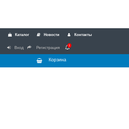
Каталог
Новости
Контакты
1
Вход
Регистрация
Корзина
РТК
Режим
+7(499)317-04-54
работы Пн-Чт с
+7(499)723-18-19
запчасти
10:00 до 17:00,
Пт с 10:00 до
15:00
© 2018 Запчасти
для стиральных
машин и другой
бытовой техники
для сервисных