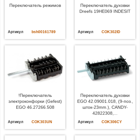
Переключатель режимов
Переключатель духовки
Dreefs 19HE069 INDESIT
Артикул
bsh00161789
Артикул
COK302ID
!Переключатель
Переключатель духовки
электроконфорки (Gefest)
EGO 42.09001.018, (9-поз.,
EGO 46.27266.508
шток-23mm.), CANDY-
42822308,...
Артикул
COK303UN
Артикул
COK306CY