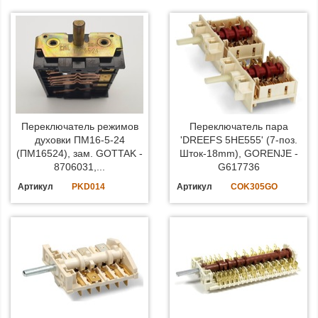
Переключатель режимов
Переключатель пара
духовки ПМ16-5-24
'DREEFS 5HE555' (7-поз.
(ПМ16524), зам. GOTTAK -
Шток-18mm), GORENJE -
8706031,...
G617736
Артикул
PKD014
Артикул
COK305GO