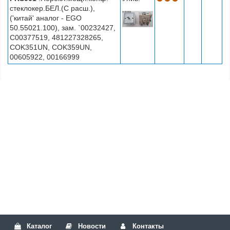
стеклокер.БЕЛ.(С расш.),
('китай' аналог - EGO
50.55021.100), зам. `00232427,
C00377519, 481227328265,
COK351UN, COK359UN,
00605922, 00166999
Каталог
Новости
Контакты