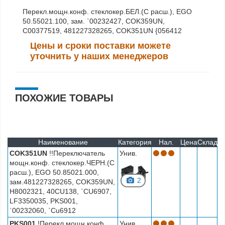
Перекл.мощн.конф. стеклокер.БЕЛ.(С расш.), EGO
50.55021.100, зам. `00232427, COK359UN,
C00377519, 481227328265, COK351UN {056412
Цены и сроки поставки можете
уточнить у наших менеджеров
ПОХОЖИЕ ТОВАРЫ
Наименование
Категория
Нал.
Цена
Склад
COK351UN
!!Переключатель
Унив.
мощн.конф. стеклокер.ЧЕРН.(С
расш.), EGO 50.85021.000,
2
зам.481227328265, COK359UN,
H8002321, 40CU138, `CU6907,
LF3350035, PKS001,
`00232060, `Cu6912
PKS001
!Перекл.мощн.конф.
Унив.