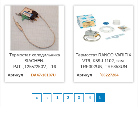
Термостат холодильника
Термостат RANCO VARIFIX
SIACHEN-
VT9, K59-L1102, зам.
PJT,-,125V/250V,-,-16
TRF302UN, TRF353UN
Артикул
DA47-10107U
Артикул
`00227264
5
«
‹
1
2
3
4