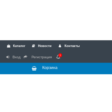
Каталог
Новости
Контакты
1
Вход
Регистрация
Корзина
РТК
Режим
+7(499)317-04-54
работы Пн-Чт с
+7(499)723-18-19
запчасти
10:00 до 17:00,
Пт с 10:00 до
15:00
© 2018 Запчасти