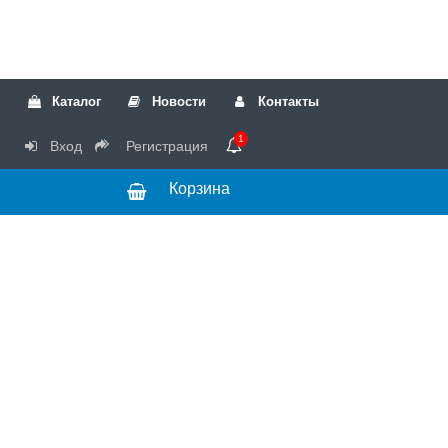
Каталог
Новости
Контакты
1
Вход
Регистрация
Корзина
РТК
Режим
+7(499)317-04-54
работы Пн-Чт с
+7(499)723-18-19
запчасти
10:00 до 17:00,
Пт с 10:00 до
15:00
© 2018 Запчасти
для стиральных
машин и другой
бытовой техники
для сервисных
центров.