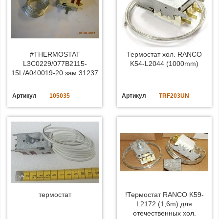
#THERMOSTAT
Термостат хол. RANCO
L3C0229/077B2115-
K54-L2044 (1000mm)
15L/A040019-20 зам 31237
Артикул
105035
Артикул
TRF203UN
термостат
!Термостат RANCO K59-
L2172 (1,6m) для
отечественных хол.