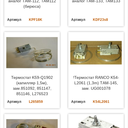
аналог ТАМ-112, TAM112
аналог ТАМ-133, TAM133
(бирюса)
Артикул
KPF18K
Артикул
KDF23s8
Термостат K59-Q1902
!Термостат RANCO K54-
(капилляр 1,5м),
L2061 (1,3m) ТАМ-145,
зам.851092, 851147,
зам. UG001078
851146, L276523
Артикул
L265859
Артикул
K54L2061