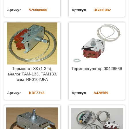
Артикул
526008000
Артикул
UG001082
Термостат ХК (1.3m),
Терморегулятор 00428569
аналог ТАМ-133, TAM133,
зам. RF0102JFA
Артикул
KDF23s2
Артикул
A428569