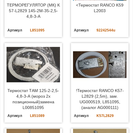
ТЕРМОРЕГУЛЯТОР (МК) K
<Термостат RANCO K59
57-L2829 145-2М-35-2,5-
L2003
4,8-3-А
Артикул
L851095
Артикул
92242544u
Термостат ТАМ 125-2-2,5-
!Термостат RANCO K57-
4,8-3-А (мороз 2х
L2829 (2,5m), зам.
позиционный)замена
UG000519, L851095,
L00851095
(аналог AG000111)
Артикул
L851089
Артикул
K57L2829