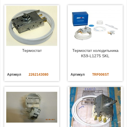
Термостат
Термостат холодитьника
K59-L1275 SKL
Артикул
2262143080
Артикул
TRF006ST