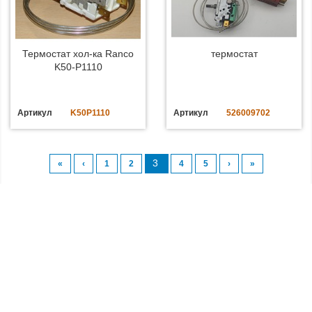
Термостат хол-ка Ranco
термостат
K50-P1110
Артикул
K50P1110
Артикул
526009702
3
«
‹
1
2
4
5
›
»