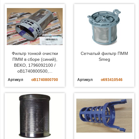
Фильтр тонкой очистки
Сетчатый фильтр ПММ
ПММ в сборе (синий),
Smeg
BEKO, 1796092100 /
oB1740800500,...
Артикул
oB1740800700
Артикул
o693410546