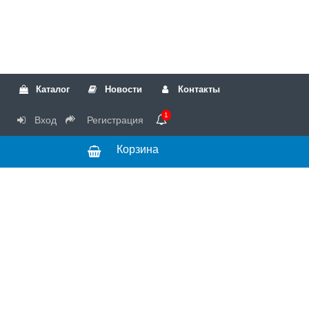
Каталог
Новости
Контакты
1
Вход
Регистрация
Корзина
РТК
Режим
+7(499)317-04-54
работы Пн-Чт с
+7(499)723-18-19
запчасти
10:00 до 17:00,
Пт с 10:00 до
15:00
© 2018 Запчасти
для стиральных
машин и другой
бытовой техники