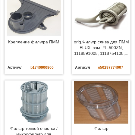
Крепление фильтра ПММ
orig.Фильтр слива для ПММ
ELUX, зам. FIL500ZN,
1118591005, 1118754108,...
Артикул
b1740900800
Артикул
o50297774007
Фильтр тонкой очистки /
Фильтр
микрофильтр для