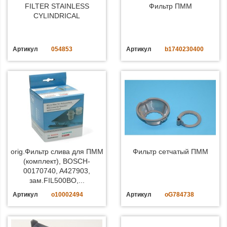
FILTER STAINLESS
Фильтр ПММ
CYLINDRICAL
Артикул
054853
Артикул
b1740230400
orig.Фильтр слива для ПММ
Фильтр сетчатый ПММ
(комплект), BOSCH-
00170740, A427903,
зам.FIL500BO,...
Артикул
o10002494
Артикул
oG784738