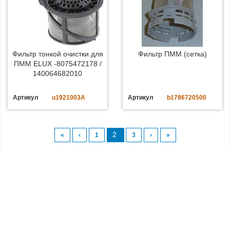
Фильтр тонкой очистки для
Фильтр ПММ (сетка)
ПММ ELUX -8075472178 /
140064682010
Артикул
u1921003A
Артикул
b1786720500
2
«
‹
1
3
›
»