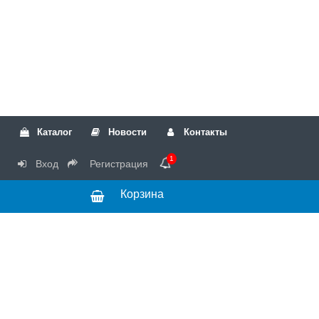
Каталог
Новости
Контакты
1
Вход
Регистрация
Корзина
РТК
Режим
+7(499)317-04-54
работы Пн-Чт с
+7(499)723-18-19
запчасти
10:00 до 17:00,
Пт с 10:00 до
15:00
© 2018 Запчасти