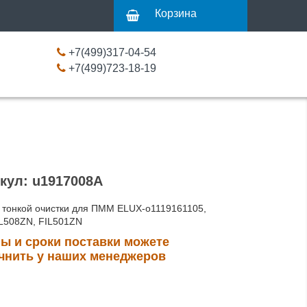
Корзина
+7(499)317-04-54
+7(499)723-18-19
кул: u1917008A
 тонкой очистки для ПММ ELUX-o1119161105,
IL508ZN, FIL501ZN
ы и сроки поставки можете
чнить у наших менеджеров