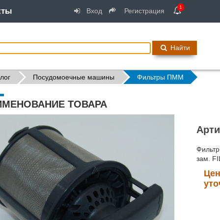
1
кты
Вход
Регистрация
Найти
лог
Посудомоечные машины
Фильтры ПММ
ИМЕНОВАНИЕ ТОВАРА
Арти
Фильтр
зам. F
Цен
уто