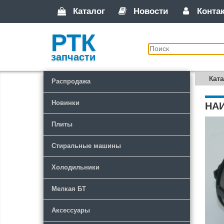
Каталог
Новости
Конта
РТК
запчасти
Ката
Распродажа
Новинки
НА
Плиты
Стиральные машины
Холодильники
Мелкая БТ
Аксессуары