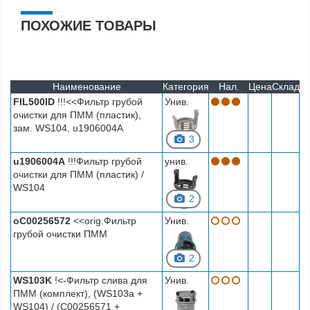
ПОХОЖИЕ ТОВАРЫ
Наименование
Категория
Нал.
Цена
Склад
FIL500ID
!!!<<Фильтр грубой
Унив.
очистки для ПММ (пластик),
зам. WS104, u1906004A
3
u1906004A
!!!Фильтр грубой
унив.
очистки для ПММ (пластик) /
WS104
2
oC00256572
<<orig.Фильтр
Унив.
грубой очистки ПММ
2
WS103K
!<-Фильтр слива для
Унив.
ПММ (комплект), (WS103a +
WS104) / (C00256571 +