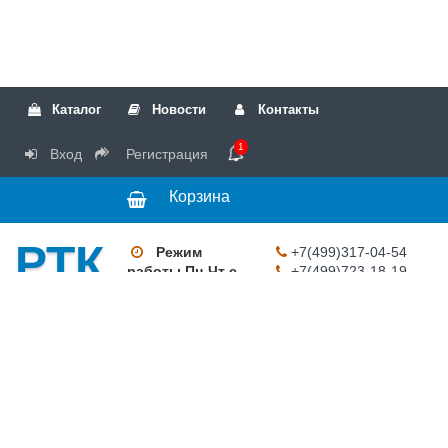
Каталог
Новости
Контакты
1
Вход
Регистрация
Корзина
РТК
Режим
+7(499)317-04-54
работы Пн-Чт с
+7(499)723-18-19
запчасти
10:00 до 17:00,
Пт с 10:00 до
15:00
© 2018 Запчасти
для стиральных
машин и другой
бытовой техники
для сервисных