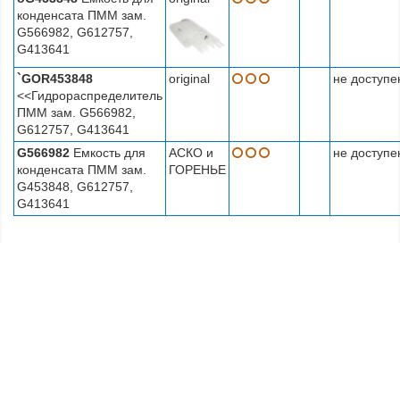
конденсата ПММ зам.
G566982, G612757,
G413641
`GOR453848
оriginal
не доступе
<<Гидрораспределитель
ПММ зам. G566982,
G612757, G413641
G566982
Емкость для
АСКО и
не доступе
конденсата ПММ зам.
ГОРЕНЬЕ
G453848, G612757,
G413641