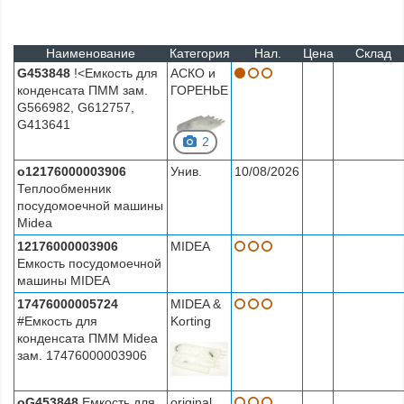
Наименование
Категория
Нал.
Цена
Склад
G453848
!<Емкость для
АСКО и
конденсата ПММ зам.
ГОРЕНЬЕ
G566982, G612757,
G413641
2
o12176000003906
Унив.
10/08/2026
Теплообменник
посудомоечной машины
Midea
12176000003906
MIDEA
Емкость посудомоечной
машины MIDEA
17476000005724
MIDEA &
#Емкость для
Korting
конденсата ПММ Midea
зам. 17476000003906
oG453848
Емкость для
original