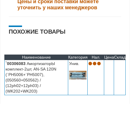
Цены и сроки поставки можете
уточнить у наших менеджеров
ПОХОЖИЕ ТОВАРЫ
Наименование
Категория
Нал.
Цена
Склад
`00306083
АмортизаторЫ
Унив.
комплект-2шт, AN-SA 120N
(`PH5006+`PH5007),
(050560+050562) /
(12ph02+12ph03) /
(WK202+WK203)