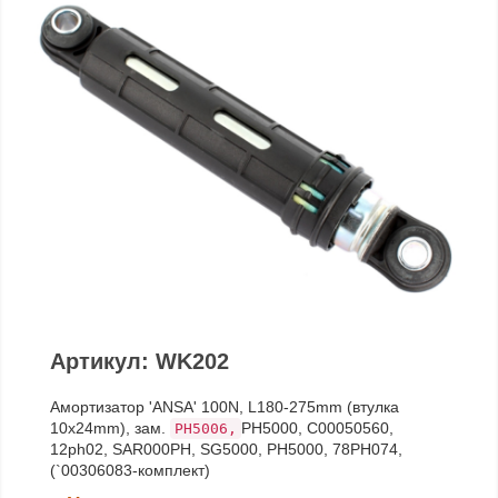
Артикул: WK202
Амортизатор 'ANSA' 100N, L180-275mm (втулка
10x24mm), зам.
PH5000, C00050560,
PH5006,
12ph02, SAR000PH, SG5000, PH5000, 78PH074,
(`00306083-комплект)