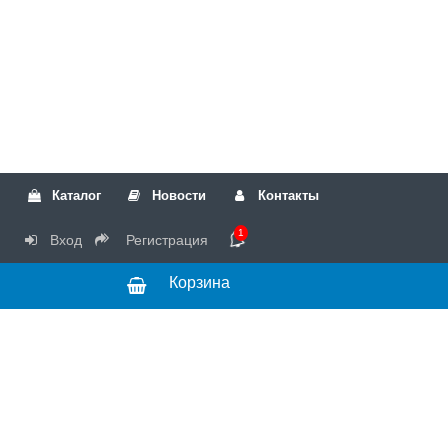
Каталог
Новости
Контакты
1
Вход
Регистрация
Корзина
РТК
Режим
+7(499)317-04-54
работы Пн-Чт с
+7(499)723-18-19
запчасти
10:00 до 17:00,
Пт с 10:00 до
15:00
© 2018 Запчасти