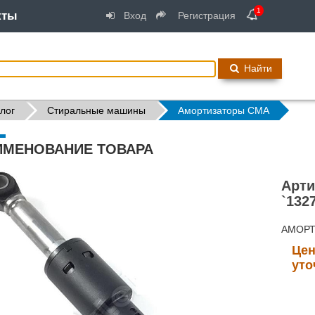
1
кты
Вход
Регистрация
Найти
лог
Стиральные машины
Амортизаторы СМА
ИМЕНОВАНИЕ ТОВАРА
Арти
`132
АМОРТИ
Цен
уто