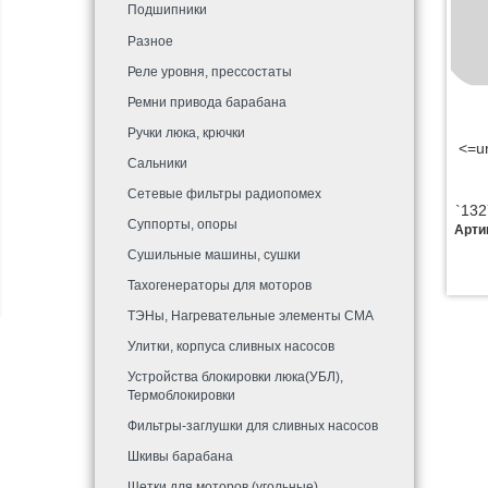
Подшипники
Разное
Реле уровня, прессостаты
Ремни привода барабана
Ручки люка, крючки
<=u
Сальники
Сетевые фильтры радиопомех
`13
Суппорты, опоры
Арти
Сушильные машины, сушки
Тахогенераторы для моторов
ТЭНы, Нагревательные элементы СМА
Улитки, корпуса сливных насосов
Устройства блокировки люка(УБЛ),
Термоблокировки
Фильтры-заглушки для сливных насосов
Шкивы барабана
Щетки для моторов (угольные)