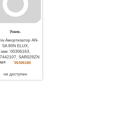
Унив.
niv.Амортизатор AN-
SA 80N ELUX,
зам.`00306163,
27442107, SAR029ZN
кул
`00306180
не доступен