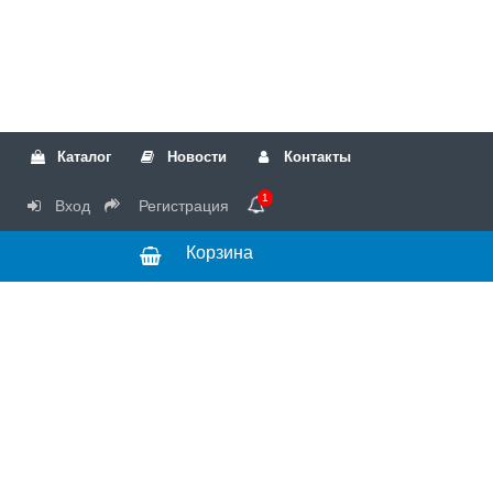
Каталог
Новости
Контакты
1
Вход
Регистрация
Корзина
РТК
Режим
+7(499)317-04-54
работы Пн-Чт с
+7(499)723-18-19
запчасти
10:00 до 17:00,
Пт с 10:00 до
15:00
© 2018 Запчасти
для стиральных
машин и другой