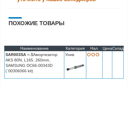
ПОХОЖИЕ ТОВАРЫ
Наименование
Категория
Нал.
Цена
Склад
SAR003SA
<-$Амортизатор
Унив.
AKS 80N, L165..260mm,
SAMSUNG DC66-00343D
(`00306066 kit)