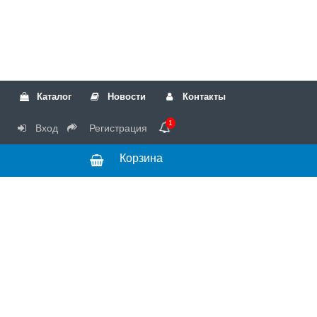
Каталог
Новости
Контакты
1
Вход
Регистрация
Корзина
РТК
Режим
+7(499)317-04-54
работы Пн-Чт с
+7(499)723-18-19
запчасти
10:00 до 17:00,
Пт с 10:00 до
15:00
© 2018 Запчасти
для стиральных
машин и другой
бытовой техники