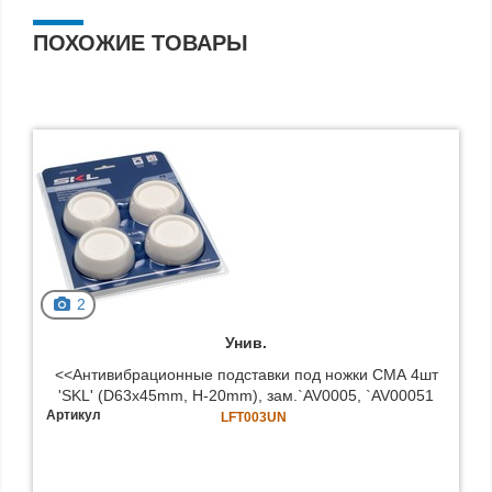
ПОХОЖИЕ ТОВАРЫ
2
Унив.
<<Антивибрационные подставки под ножки СМА 4шт
'SKL' (D63x45mm, H-20mm), зам.`AV0005, `AV00051
Артикул
LFT003UN