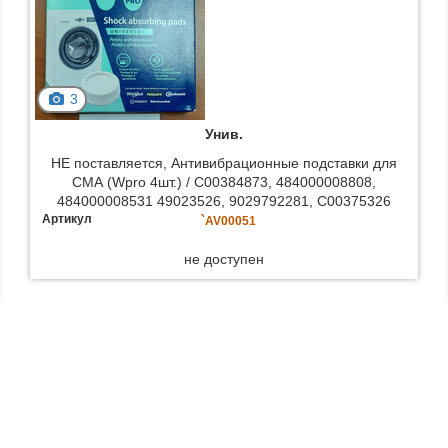
3
Унив.
НЕ поставляется, Антивибрационные подставки для
СМА (Wpro 4шт.) / C00384873, 484000008808,
484000008531 49023526, 9029792281, C00375326
Артикул
`AV00051
не доступен