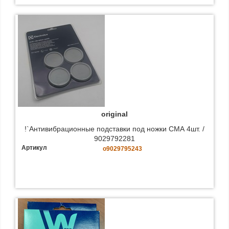
original
!`Антивибрационные подставки под ножки СМА 4шт. /
9029792281
Артикул
o9029795243