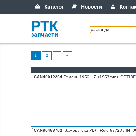
Каталог
Новости
Конта
РТК
запчасти
1
2
›
»
`CAN40012264
Ремень 1956 H7 <1953mm> OPTIBE
`CAN90483702
!Замок люка УБЛ, Rold 57723 / INT