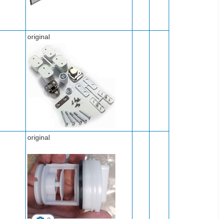
original
original