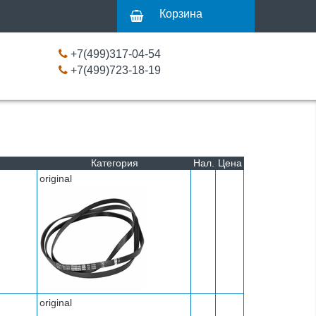
Корзина
+7(499)317-04-54
+7(499)723-18-19
Категория
Нал.
Цена
оriginal
оriginal