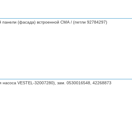
й панели (фасада) встроенной СМА / (петли 92784297)
для насоса VESTEL-32007280), зам. 0530016548, 42268873