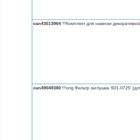
can43013964
!!!Комплект для навески декоративно
can49049380
!!!orig.Фильтр заглушка '601-0725' (