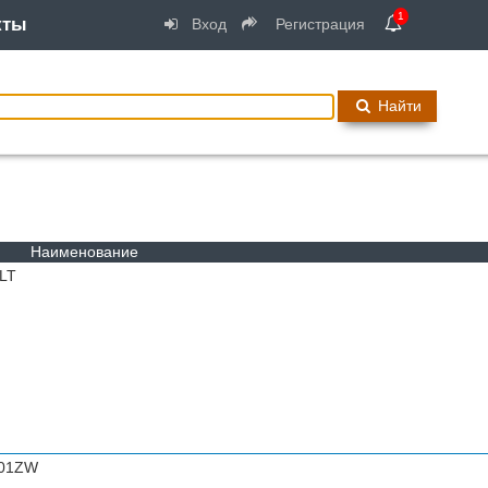
1
кты
Вход
Регистрация
Найти
Наименование
LT
001ZW