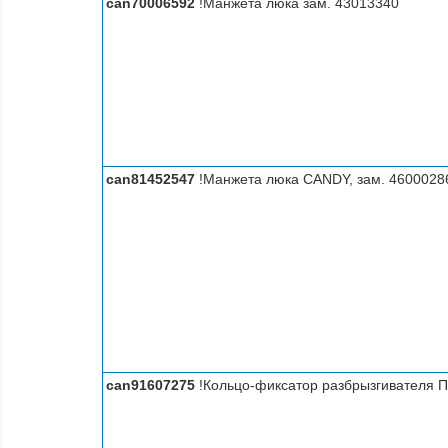
can70006592
!Манжета люка зам. 43013340
can81452547
!Манжета люка CANDY, зам. 46000286
can91607275
!Кольцо-фиксатор разбрызгивателя 