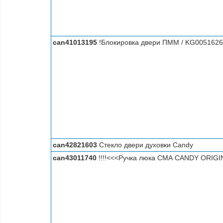
can41013195
!Блокировка двери ПММ / KG0051626
can42821603
Стекло двери духовки Candy
can43011740
!!!!<<<Ручка люка СМА CANDY ORIGI