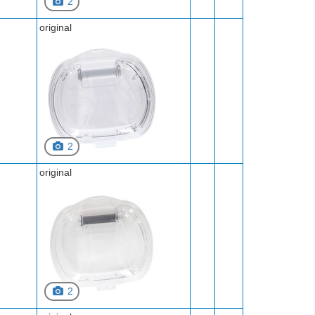
2
original
2
original
2