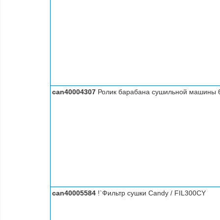
can40004307
Ролик барабана сушильной машины 
can40005584
!`Фильтр сушки Candy / FIL300CY