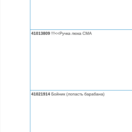
41013809
!!!<<Ручка люка СМА
41021914
Бойник (лопасть барабана)