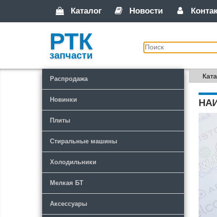
Каталог
Новости
Конта
РТК
запчасти
Ката
Распродажа
Новинки
НА
Плиты
Стиральные машины
Холодильники
Мелкая БТ
Аксессуары