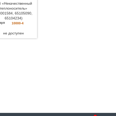
 «Некачественный
теплоноситель»
0001584, 65105090,
65104234)
кул
10000-4
не доступен