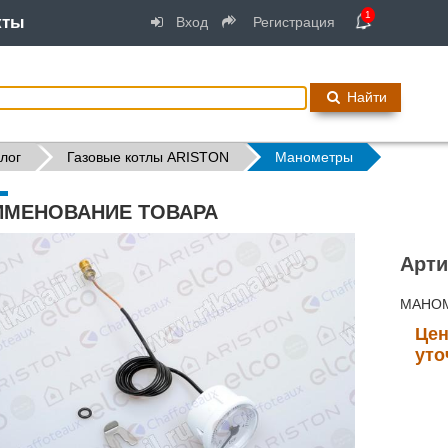
1
кты
Вход
Регистрация
Найти
лог
Газовые котлы ARISTON
Манометры
ИМЕНОВАНИЕ ТОВАРА
Арти
МАНОМ
Цен
уто