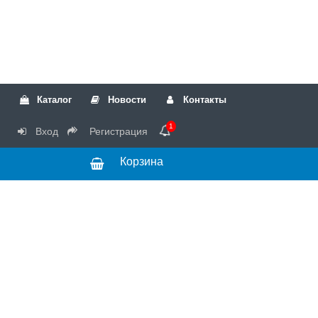
Каталог
Новости
Контакты
1
Вход
Регистрация
Корзина
РТК
Режим
+7(499)317-04-54
работы Пн-Чт с
+7(499)723-18-19
запчасти
10:00 до 17:00,
Пт с 10:00 до
15:00
© 2018 Запчасти
для стиральных
машин и другой
бытовой техники