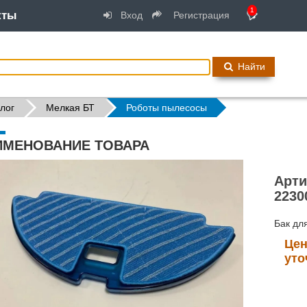
1
кты
Вход
Регистрация
Найти
лог
Мелкая БТ
Роботы пылесосы
ИМЕНОВАНИЕ ТОВАРА
Арти
2230
Бак дл
Цен
уто