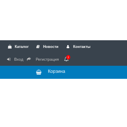
Каталог
Новости
Контакты
1
Вход
Регистрация
Корзина
РТК
Режим
+7(499)317-04-54
работы Пн-Чт с
+7(499)723-18-19
запчасти
10:00 до 17:00,
Пт с 10:00 до
15:00
© 2018 Запчасти
для стиральных