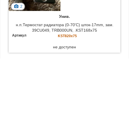
2
Унив.
н.п.Термоcтат радиатора (0-70'C) шток-17mm, зам.
39CU049, TRB000UN, .KST168x75
Артикул
KST820x75
не доступен