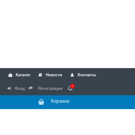
Каталог
Новости
Контакты
1
Вход
Регистрация
Корзина
РТК
Режим
+7(499)317-04-54
работы Пн-Чт с
+7(499)723-18-19
запчасти
10:00 до 17:00,