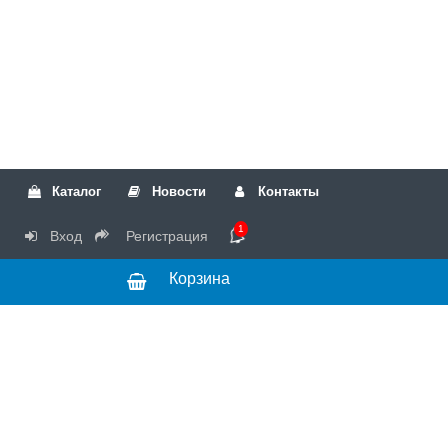
Каталог
Новости
Контакты
1
Вход
Регистрация
Корзина
РТК
Режим
+7(499)317-04-54
работы Пн-Чт с
+7(499)723-18-19
запчасти
10:00 до 17:00,
Пт с 10:00 до
15:00
© 2018 Запчасти