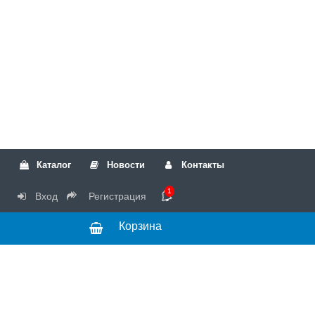
Каталог
Новости
Контакты
1
Вход
Регистрация
Корзина
РТК
Режим
+7(499)317-04-54
работы Пн-Чт с
+7(499)723-18-19
запчасти
10:00 до 17:00,
Пт с 10:00 до