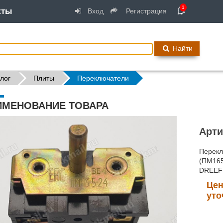
1
кты
Вход
Регистрация
Найти
лог
Плиты
Переключатели
ИМЕНОВАНИЕ ТОВАРА
Арти
Перекл
(ПМ165
DREEFS
Цен
уто