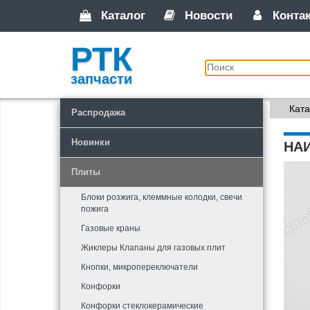
Каталог
Новости
Конта
РТК
запчасти
Ката
Распродажа
Новинки
НА
Плиты
Блоки розжига, клеммные колодки, свечи
пожига
Газовые краны
Жиклеры Клапаны для газовых плит
Кнопки, микропереключатели
Конфорки
Конфорки стеклокерамические