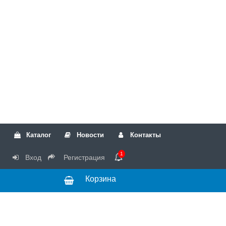
Каталог
Новости
Контакты
1
Вход
Регистрация
Корзина
РТК
Режим
+7(499)317-04-54
работы Пн-Чт с
+7(499)723-18-19