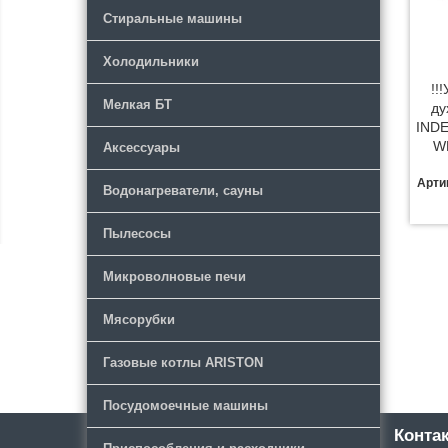
Стиральные машины
Холодильники
!!
Мелкая БТ
ду
INDE
W
Аксессуары
Арти
Водонагреватели, сауны
Пылесосы
Микроволновые печи
Мясорубки
Газовые котлы ARISTON
Посудомоечные машины
Каталог
Новости
Конта