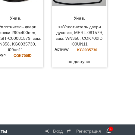
Унив.
Унив.
!Уплотнитель двери
<<Уплотнитель двери
ховки 290x400mm,
духовки, MERL-081579,
SIT-C00081579, зам.
зам. WN358, COK700ID,
N358, KG0035730,
i09UN11
i09un11
Артикул
KG0035730
кул
COK700ID
не доступен
1
кты
Вход
Регистрация