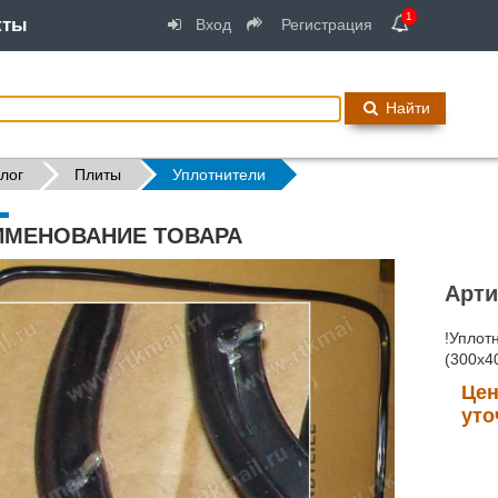
1
кты
Вход
Регистрация
Найти
лог
Плиты
Уплотнители
ИМЕНОВАНИЕ ТОВАРА
Арти
!Уплот
(300x4
Цен
уто