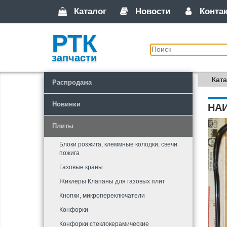
Каталог
Новости
Конта
РТК
запчасти
Ката
Распродажа
Новинки
НА
Плиты
Блоки розжига, клеммные колодки, свечи
пожига
Газовые краны
Жиклеры Клапаны для газовых плит
Кнопки, микропереключатели
Конфорки
Конфорки стеклокерамические