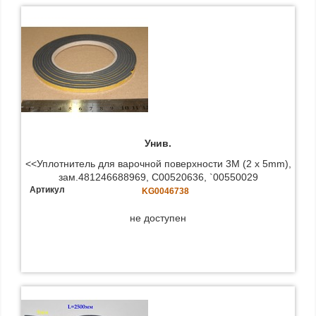
Унив.
<<Уплотнитель для варочной поверхности 3M (2 x 5mm),
зам.481246688969, C00520636, `00550029
Артикул
KG0046738
не доступен