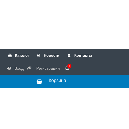
Каталог
Новости
Контакты
1
Вход
Регистрация
Корзина
РТК
Режим
+7(499)317-04-54
работы Пн-Чт с
+7(499)723-18-19
запчасти
10:00 до 17:00,
Пт с 10:00 до
15:00
© 2018 Запчасти