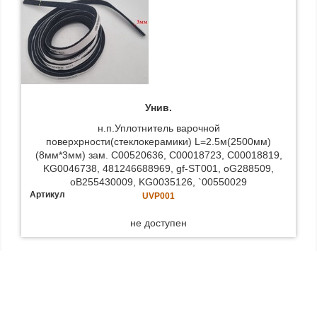
Унив.
н.п.Уплотнитель варочной
поверхрности(стеклокерамики) L=2.5м(2500мм)
(8мм*3мм) зам. C00520636, C00018723, C00018819,
KG0046738, 481246688969, gf-ST001, oG288509,
oB255430009, KG0035126, `00550029
Артикул
UVP001
не доступен