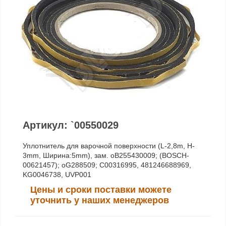
Артикул: `00550029
Уплотнитель для варочной поверхности (L-2,8m, H-
3mm, Ширина:5mm), зам. oB255430009; (BOSCH-
00621457); oG288509; C00316995, 481246688969,
KG0046738, UVP001
Цены и сроки поставки можете
уточнить у наших менеджеров