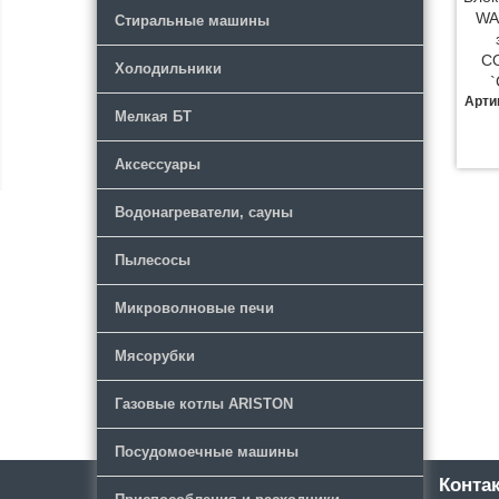
WA
Стиральные машины
C
Холодильники
`
Арти
Мелкая БТ
Аксессуары
Водонагреватели, сауны
Пылесосы
Микроволновые печи
Мясорубки
Газовые котлы ARISTON
Посудомоечные машины
Каталог
Новости
Конта