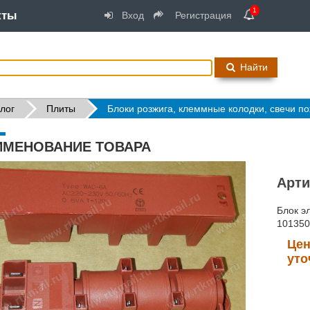
1
кты
Вход
Регистрация
Найти
лог
Плиты
Блоки розжига, клеммные колодки, свечи по
ИМЕНОВАНИЕ ТОВАРА
Арти
Блок э
10135
Цен
уто