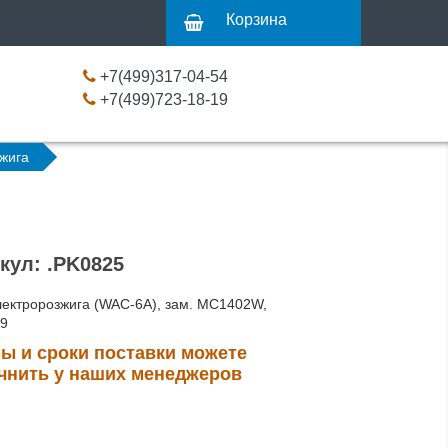
Корзина
+7(499)317-04-54
+7(499)723-18-19
жига
кул: .PK0825
лектророзжига (WAC-6A), зам. MC1402W,
09
ы и сроки поставки можете
чнить у наших менеджеров