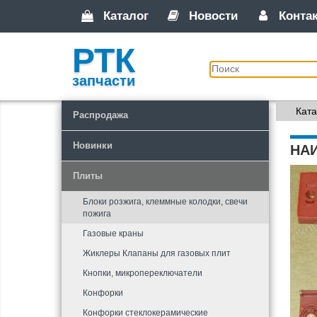
Каталог
Новости
Конта
РТК
запчасти
Ката
Распродажа
Новинки
НА
Плиты
Блоки розжига, клеммные колодки, свечи
пожига
Газовые краны
Жиклеры Клапаны для газовых плит
Кнопки, микропереключатели
Конфорки
Конфорки стеклокерамические