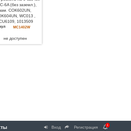
C-6A (без заземл.),
зам. COK602UN,
OK604UN, WC013 ,
CU6109, 1013509
кул
MC1402W
не доступен
1
кты
Вход
Регистрация