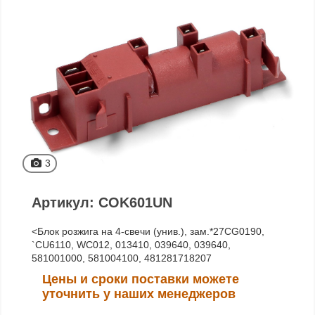
3
Артикул: COK601UN
<Блок розжига на 4-свечи (унив.), зам.*27CG0190,
`CU6110, WC012, 013410, 039640, 039640,
581001000, 581004100, 481281718207
Цены и сроки поставки можете
уточнить у наших менеджеров