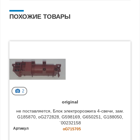
ПОХОЖИЕ ТОВАРЫ
2
original
не поставляется, Блок электророзжига 4-свечи, зам.
G185870, oG272828, G598169, G650251, G188050,
`00232158
Артикул
oG715705