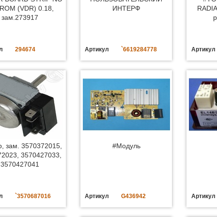
ROM (VDR) 0.18,
ИНТЕРФ
RADIA
зам.273917
р
л
294674
Артикул
`6619284778
Артикул
, зам. 3570372015,
#Модуль
72023, 3570427033,
3570427041
л
`3570687016
Артикул
G436942
Артикул