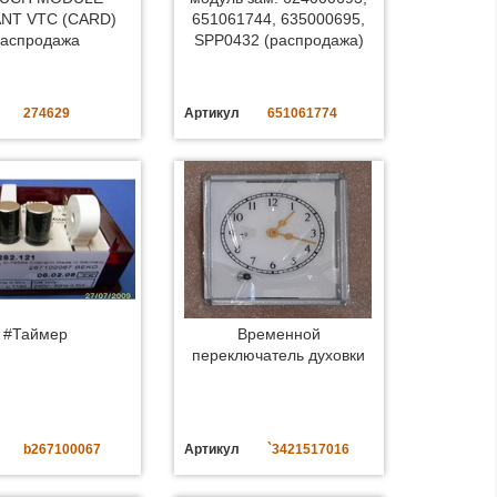
NT VTC (CARD)
651061744, 635000695,
аспродажа
SPP0432 (распродажа)
274629
Артикул
651061774
#Таймер
Временной
переключатель духовки
b267100067
Артикул
`3421517016