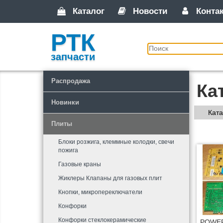
Каталог
Новости
Конта
РТК
запчасти
Распродажа
Ка
Новинки
Ката
Плиты
Блоки розжига, клеммные колодки, свечи
пожига
Газовые краны
Жиклеры Клапаны для газовых плит
Кнопки, микропереключатели
Конфорки
Конфорки стеклокерамические
POWER