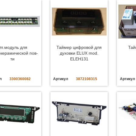
л.модуль для
Таймер цифровой для
Тай
окерамической пов-
духовки ELUX mod.
ти
ELEH131
л
3300360082
Артикул
3872108315
Артикул