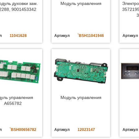
одуль духовки зам.
Модуль управления
Электро
2288, 9001453342
3572195
3
л
11041628
Артикул
`BSH11041946
Артикул
уль управления
Модуль управления
A656782
л
`BSH00656782
Артикул
12023147
Артикул