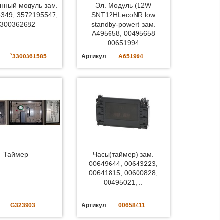
нный модуль зам.
Эл. Модуль (12W
349, 3572195547,
SNT12HLecoNR low
300362682
standby-power) зам.
A495658, 00495658
00651994
`3300361585
Артикул
A651994
Таймер
Часы(таймер) зам.
00649644, 00643223,
00641815, 00600828,
00495021,...
G323903
Артикул
00658411