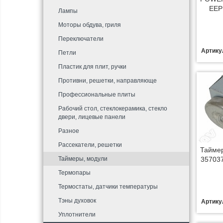
EEP
Лампы
Моторы обдува, гриля
Переключатели
Артику
Петли
Пластик для плит, ручки
Противни, решетки, направляюще
Профессиональные плиты
Рабочий стол, стеклокерамика, стекло
двери, лицевые панели
Разное
Рассекатели, решетки
Таймер
Таймеры, модули
35703
Термопары
Термостаты, датчики температуры
Тэны духовок
Артику
Уплотнители