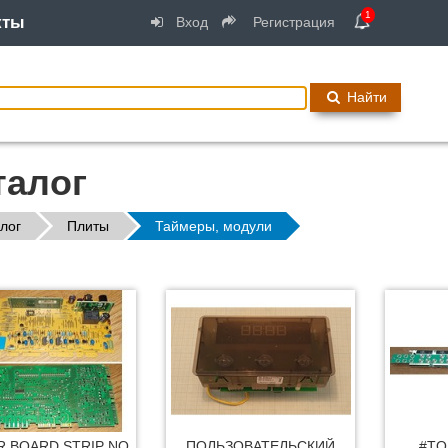
1
кты
Вход
Регистрация
Найти
талог
лог
Плиты
Таймеры, модули
 BOARD STRIP NO
ПОЛЬЗОВАТЕЛЬСКИЙ
#TO