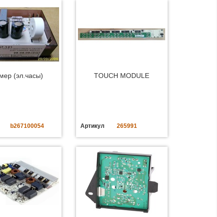
мер (эл.часы)
TOUCH MODULE
b267100054
Артикул
265991