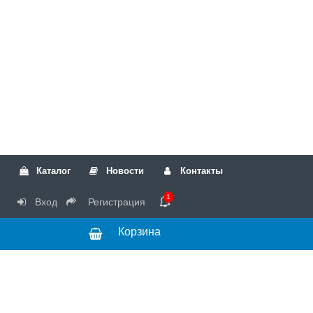
Каталог
Новости
Контакты
1
Вход
Регистрация
Корзина
РТК
Режим
+7(499)317-04-54
работы Пн-Чт с
+7(499)723-18-19
запчасти
10:00 до 17:00,
Пт с 10:00 до