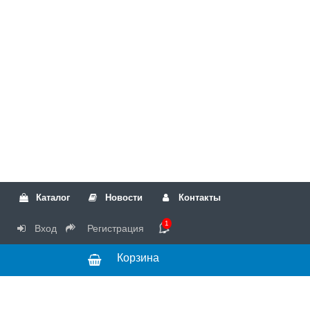
Каталог
Новости
Контакты
1
Вход
Регистрация
Корзина
РТК
Режим
+7(499)317-04-54
работы Пн-Чт с
+7(499)723-18-19