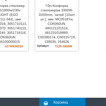
орка стеклокер.
!!Эл.Конфорка
0/1800w/230v
стеклокерам.1800W-
LIGHT (EGO
D200mm, 'китай' [10шт/
111.044), зам.
уп.], зам. MC0518Yw,
018, 3051710113,
COK060UN,
370, 3051740110,
480121101516,
249, 3051718116,
481231018889,
COK060UN
C00390174, C00315719,
66100000015
139036, 264626
Артикул
o3740636216
Y220-1800W
Корзина