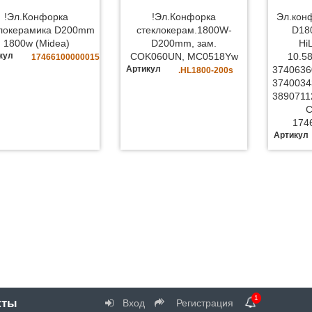
!Эл.Конфорка
!Эл.Конфорка
Эл.конф
клокерамика D200mm
стеклокерам.1800W-
D18
1800w (Midea)
D200mm, зам.
Hi
кул
COK060UN, MC0518Yw
10.58
17466100000015
Артикул
3740636
.HL1800-200s
3740034
3890711
174
Артикул
1
кты
Вход
Регистрация