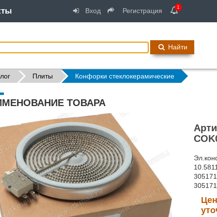
1
кты
Вход
Регистрация
Найти
лог
Плиты
Конфорки стеклокерамические
ИМЕНОВАНИЕ ТОВАРА
Арти
COK
Эл.кон
10.581
305171
305171
Цен
уто