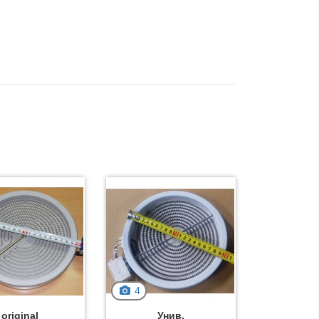
4
original
Унив.