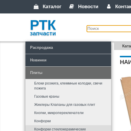
Каталог
Новости
Конта
РТК
запчасти
Ката
Распродажа
Новинки
НА
Плиты
Блоки розжига, клеммные колодки, свечи
пожига
Газовые краны
Жиклеры Клапаны для газовых плит
Кнопки, микропереключатели
Конфорки
Конфорки стеклокерамические