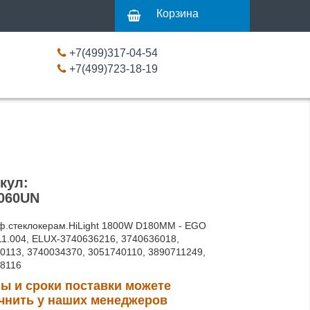
Корзина
+7(499)317-04-54
+7(499)723-18-19
кул:
060UN
ф.стеклокерам.HiLight 1800W D180MM - EGO
11.004, ELUX-3740636216, 3740636018,
0113, 3740034370, 3051740110, 3890711249,
8116
ы и сроки поставки можете
чнить у наших менеджеров