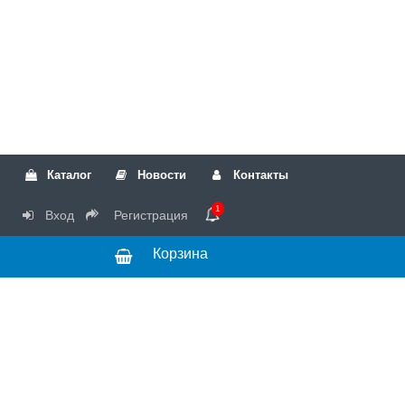
Каталог
Новости
Контакты
1
Вход
Регистрация
Корзина
РТК
Режим
+7(499)317-04-54
работы Пн-Чт с
+7(499)723-18-19
запчасти
10:00 до 17:00,
Пт с 10:00 до
15:00
© 2018 Запчасти