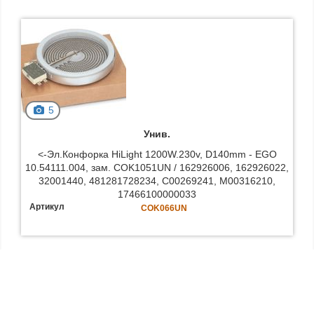
5
Унив.
<-Эл.Конфорка HiLight 1200W.230v, D140mm - EGO
10.54111.004, зам. COK1051UN / 162926006, 162926022,
32001440, 481281728234, C00269241, M00316210,
17466100000033
Артикул
COK066UN