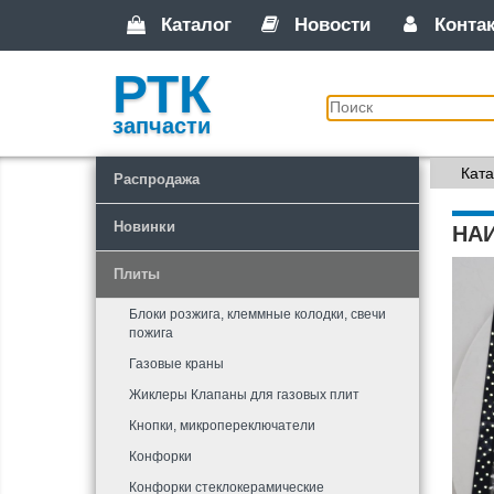
Каталог
Новости
Конта
РТК
запчасти
Ката
Распродажа
Новинки
НА
Плиты
Блоки розжига, клеммные колодки, свечи
пожига
Газовые краны
Жиклеры Клапаны для газовых плит
Кнопки, микропереключатели
Конфорки
Конфорки стеклокерамические