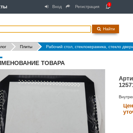
1
кты
Вход
Регистрация
Найти
лог
Плиты
Рабочий стол, стеклокерамика, стекло двер
ИМЕНОВАНИЕ ТОВАРА
Арти
1257
Внутре
Цен
уто